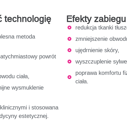
 technologię
Efekty zabiegu
redukcja tkanki tłus
olesna metoda
zmniejszenie obwodu
ujędrnienie skóry,
natychmiastowy powrót
wyszczuplenie sylwet
poprawa komfortu fi
bwodu ciała,
ciała.
nijne wysmuklenie
linicznymi i stosowana
ycyny estetycznej.