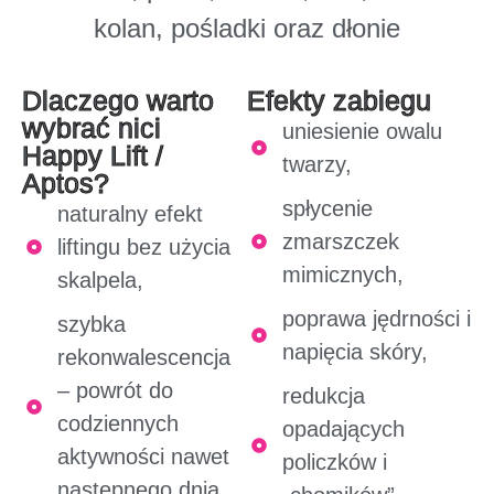
kolan, pośladki oraz dłonie
Dlaczego warto
Efekty zabiegu
wybrać nici
uniesienie owalu
Happy Lift /
twarzy,
Aptos?
spłycenie
naturalny efekt
zmarszczek
liftingu bez użycia
mimicznych,
skalpela,
poprawa jędrności i
szybka
napięcia skóry,
rekonwalescencja
– powrót do
redukcja
codziennych
opadających
aktywności nawet
policzków i
następnego dnia,